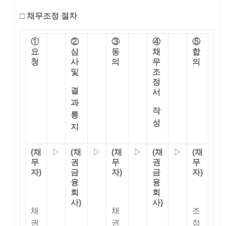
□
채무조정 절차
①
②
③
④
⑤
요
심
동
채
합
청
사
의
무
의
및
조
정
결
서
과
작
통
성
지
(
채
▷
(
채
▷
(
채
▷
(
채
▷
(
채
무
권
무
권
무
자
)
금
자
)
금
자
)
융
융
회
회
사
)
사
)
채
채
조
권
권
정