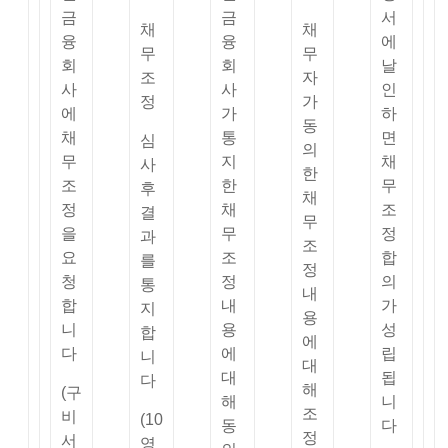
금
금
서
채
채
융
융
에
무
무
회
회
날
조
자
사
사
인
정
가
에
가
하
동
채
통
면
심
의
무
지
채
사
한
조
한
무
후
채
정
채
조
결
무
을
무
정
과
조
요
조
합
를
정
청
정
의
통
내
합
내
가
지
용
니
용
성
합
에
다
에
립
니
대
대
됩
다
해
(구
해
니
조
비
(10
동
다
정
서
영