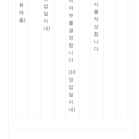
의
서
류
업
여
를
제
일
부
작
출)
이
를
성
내)
결
합
정
니
합
다
니
다
(10
영
업
일
이
내)