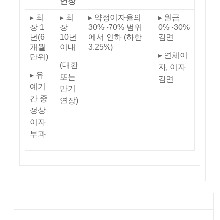
연장
▸ 최
▸ 최
▸ 약정이자율의
▸ 원금
장 1
장
30%~70% 범위
0%~30%
년(6
10년
에서 인하 (하한
감면
개월
이내
3.25%)
▸ 연체이
단위)
(대환
자, 이자
▸ 유
또는
감면
예기
만기
간 중
연장)
정상
이자
부과