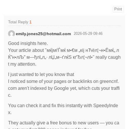
Print
Total Reply
1
emily.jones25@hotmail.com
2026-05-29 09:46
Good insights here.
Your article about "мќјмѓЃмќ м•€м „кіј нЋёл¦¬н•Ёмќ„ л
Ќ”н•лЉ” м—ђлІ„л„· лЏ„м–ґлќЅ кґЂл¦¬лІ•" really caugh
t my attention.
I just wanted to let you know that
I noticed some of your pages or backlinks on greencnf.
com aren't indexed by Google yet, which cuts your traffi
c.
You can check it and fix this instantly with SpeedyInde
x.
They actually give a free bonus to new users — you ca