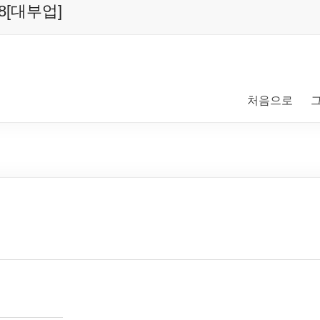
8[대부업]
처음으로
그