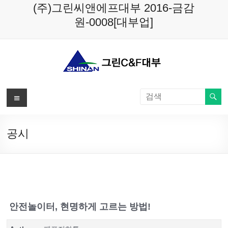
Skip
(주)그린씨앤에프대부 2016-금감
to
원-0008[대부업]
content
메
뉴
공시
안전놀이터, 현명하게 고르는 방법!